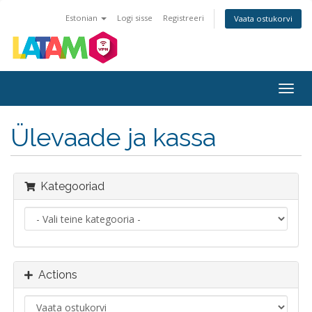
Estonian
Logi sisse
Registreeri
Vaata ostukorvi
Togg
navig
Ülevaade ja kassa
Kategooriad
Actions